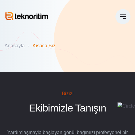
Anasayfa
Kısaca Biz
Biziz!
Ekibimizle Tanışın
Yardımlaşmayla başlayan gönül bağımızı profesyonel bir