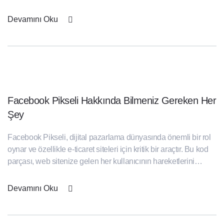
sunuyor. İşte Nisan ayındaki özel günler ve etkinlikler: Nisan
Ayının Son Cumartesi Günü Dünya Veteriner Hekimler Günü
Devamını Oku
1 Nisan Dünya Şaka Günü Kanserle Savaş Haftası (1 – 7
Nisan) 2 Nisan Dünya Otizm [...]
Facebook Pikseli Hakkında Bilmeniz Gereken Her
Şey
Facebook Pikseli, dijital pazarlama dünyasında önemli bir rol
oynar ve özellikle e-ticaret siteleri için kritik bir araçtır. Bu kod
parçası, web sitenize gelen her kullanıcının hareketlerini
izlemenize ve analiz etmenize olanak tanır. Hangi sayfalara
girdiklerini, hangi ürünleri incelediklerini, sepete hangi ürünleri
Devamını Oku
eklediklerini ve nihayetinde hangi ürünleri satın aldıklarını
ayrıntılı bir şekilde görmenizi sağlar. Bu veriler, [...]