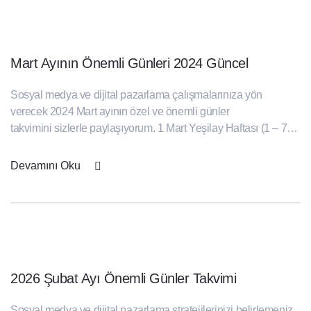
Mart Ayının Önemli Günleri 2024 Güncel
Sosyal medya ve dijital pazarlama çalışmalarınıza yön
verecek 2024 Mart ayının özel ve önemli günler
takvimini sizlerle paylaşıyorum. 1 Mart Yeşilay Haftası (1 – 7
Mart) Deprem Haftası (1 – 7 Mart) Girişimcilik Haftası (1 – 7
Mart) Dünya İltifat Günü 3 Mart Dünya Yaban Hayatı Günü
Devamını Oku
Dünya Kulak ve İşitme Günü 8 Mart Bilim ve Teknoloji [...]
2026 Şubat Ayı Önemli Günler Takvimi
Sosyal medya ve dijital pazarlama stratejilerinizi belirlemeniz