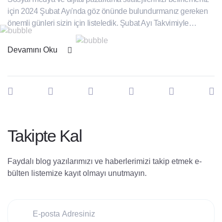
için 2024 Şubat Ayı'nda göz önünde bulundurmanız gereken
önemli günleri sizin için listeledik. Şubat Ayı Takvimiyle
Planlarınızı Şekillendirin! Şubat ayının etkileyici günleriyle
birlikte aylık planlarınızı düzenleyerek iş stratejilerinizi
Devamını Oku
şekillendirebilirsiniz. 2 Şubat Cuma Sömestir Tatili Bitişi 4
Şubat Pazar Dünya Kanser Günü Ev Yapımı Çorba Günü 5
Şubat Pazartesi [...]
Takipte Kal
Faydalı blog yazılarımızı ve haberlerimizi takip etmek e-
bülten listemize kayıt olmayı unutmayın.